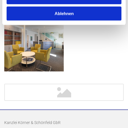
Ablehnen
Kanzlei Körner & Schönfeld GbR