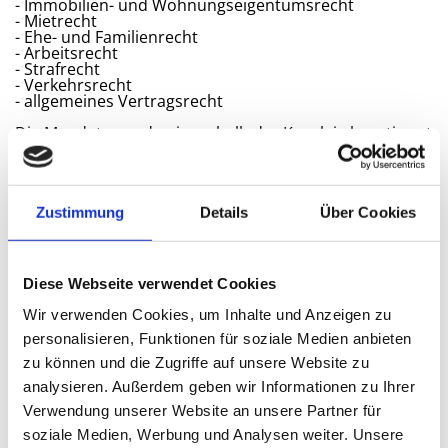
- Immobilien- und Wohnungseigentumsrecht
- Mietrecht
- Ehe- und Familienrecht
- Arbeitsrecht
- Strafrecht
- Verkehrsrecht
- allgemeines Vertragsrecht
Die Mandate werden innerhalb der Kanzlei abgestimmt
und entsprechend den jeweiligen
Tätigkeitsschwerpunkten der Berufsträger bearbeitet.
Auf diese Weise wird eine umfassende, kompetente
und effiziente Beratung sowie Vertretung
sichergestellt.
Zustimmung
Details
Über Cookies
Herr Rechtsanwalt Körner ist Fachanwalt für Erbrecht
und verfügt in diesem Bereich über besondere
theoretische Kenntnisse und praktische Erfahrung (§
Diese Webseite verwendet Cookies
43c BRAO).
Wir verwenden Cookies, um Inhalte und Anzeigen zu
Mit der Bestellung von Frau Schönfeld zur Notarin wird
das Beratungsangebot der Kanzlei um den notariellen
personalisieren, Funktionen für soziale Medien anbieten
Bereich ergänzt und nachhaltig gestärkt.
zu können und die Zugriffe auf unsere Website zu
Lage und Erreichbarkeit
analysieren. Außerdem geben wir Informationen zu Ihrer
Verwendung unserer Website an unsere Partner für
Die Büroräume der Kanzlei Körner befinden sich am
Rande der Fußgängerzone in der Innenstadt von
soziale Medien, Werbung und Analysen weiter. Unsere